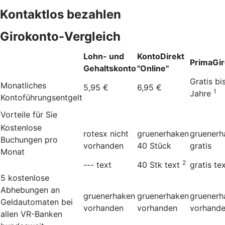
Kontaktlos bezahlen
Girokonto-Vergleich
Lohn- und
KontoDirekt
PrimaGi
Gehaltskonto
"Online"
Gratis bi
Monatliches
5,95 €
6,95 €
1
Jahre
Kontoführungsentgelt
Vorteile für Sie
Kostenlose
rotesx
nicht
gruenerhaken
gruenerh
Buchungen pro
vorhanden
40 Stück
gratis
Monat
2
---
text
40 Stk
text
gratis
te
5 kostenlose
Abhebungen an
gruenerhaken
gruenerhaken
gruenerh
Geldautomaten bei
vorhanden
vorhanden
vorhand
allen VR-Banken