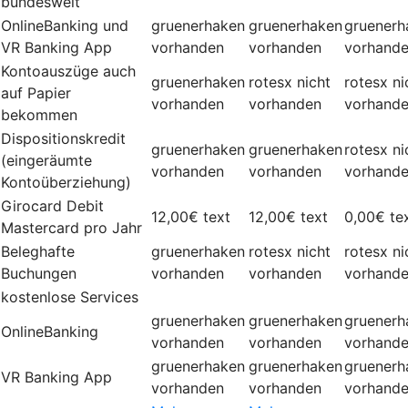
bundesweit
OnlineBanking und
gruenerhaken
gruenerhaken
gruenerh
VR Banking App
vorhanden
vorhanden
vorhand
Kontoauszüge auch
gruenerhaken
rotesx
nicht
rotesx
ni
auf Papier
vorhanden
vorhanden
vorhand
bekommen
Dispositionskredit
gruenerhaken
gruenerhaken
rotesx
ni
(eingeräumte
vorhanden
vorhanden
vorhand
Kontoüberziehung)
Girocard Debit
12,00€
text
12,00€
text
0,00€
te
Mastercard pro Jahr
Beleghafte
gruenerhaken
rotesx
nicht
rotesx
ni
Buchungen
vorhanden
vorhanden
vorhand
kostenlose Services
gruenerhaken
gruenerhaken
gruenerh
OnlineBanking
vorhanden
vorhanden
vorhand
gruenerhaken
gruenerhaken
gruenerh
VR Banking App
vorhanden
vorhanden
vorhand