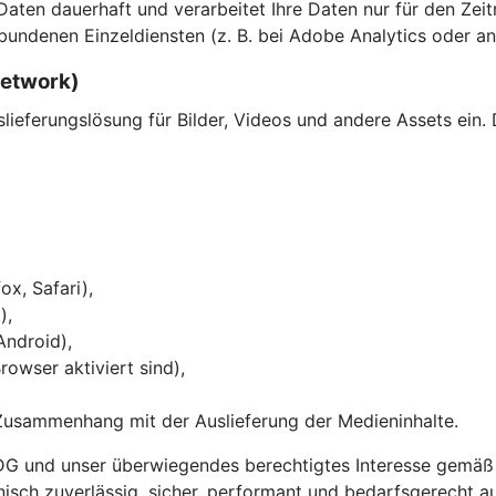
en dauerhaft und verarbeitet Ihre Daten nur für den Zeitra
bundenen Einzeldiensten (z. B. bei Adobe Analytics oder an
Network)
eferungslösung für Bilder, Videos und andere Assets ein. 
ox, Safari),
),
Android),
owser aktiviert sind),
Zusammenhang mit der Auslieferung der Medieninhalte.
DG und unser überwiegendes berechtigtes Interesse gemäß Ar
chnisch zuverlässig, sicher, performant und bedarfsgerecht a