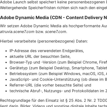
Adobe Launch selbst speichert keine personenbezogenen Dat
Weitergehende Speicherfristen richten sich nach den einge
Adobe Dynamic Media (CDN - Content Delivery 
Wir setzen Adobe Dynamic Media als hochperformante Ausli
atruvia.scene7.com
bzw.
scene7.com
.
Hierbei verarbeitete (personenbezogene) Daten:
IP-Adresse des verwendeten Endgerätes,
aktuelle URL der besuchten Seite,
Browser-Typ und -Version (zum Beispiel Chrome, Firef
Gerätetyp (zum Beispiel Desktop, Smartphone, Tablet
Betriebssystem (zum Beispiel Windows, macOS, iOS, 
JavaScript- und Cookie-Unterstützung (ob diese im Br
Referrer-URL (die vorher besuchte Seite) und
technische Abruf-, Nutzungs- und Protokolldaten im 
Rechtsgrundlage für den Einsatz ist § 25 Abs. 2 Nr. 2 TDD
liegt darin, Bilder, Videos und sonstige digitale Inhalte te